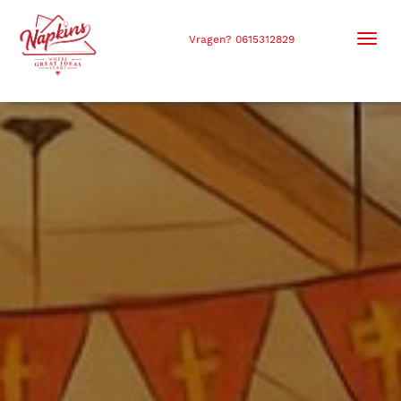
Men
Vragen? 0615312829