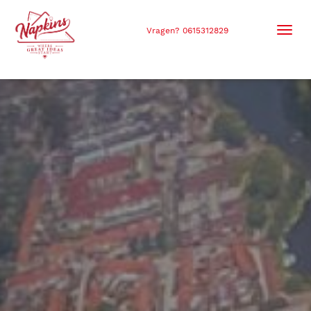
Men
Vragen? 0615312829