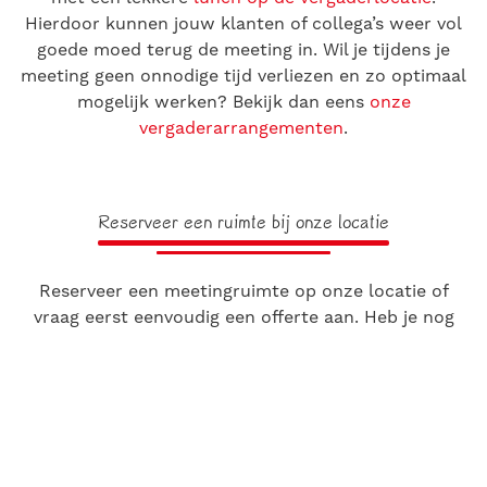
Hierdoor kunnen jouw klanten of collega’s weer vol
goede moed terug de meeting in. Wil je tijdens je
meeting geen onnodige tijd verliezen en zo optimaal
mogelijk werken? Bekijk dan eens
onze
vergaderarrangementen
.
Reserveer een ruimte bij onze locatie
Reserveer een meetingruimte op onze locatie of
vraag eerst eenvoudig een offerte aan. Heb je nog
vragen of wil je meer informatie ontvangen over onze
unieke vergaderlocaties in Woerden
? Neem dan
telefonisch
contact met ons
op. Onze medewerkers
helpen je graag verder en beantwoorden al jouw
vragen. Je bereikt ons door te bellen naar
06 153 128
29
of een e-mail te sturen naar
info@bijnapkins.nl
.